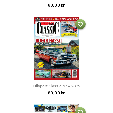
80,00 kr
favorite_border
Bilsport Classic Nr 4 2025
80,00 kr
favorite_border