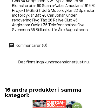
Ghia 54 Köpguiden: VW Typ 2 1968-79 56
Blomsterbilar 60 Scania-Vabis Ambulans 1919 70
Projekt MGB GT del 5 Motorcyklar 22 Spanska
motorcyklar Båt 40 Carl Johan under
renovering Flyg Tåg 26 Rallye Club 46
Ångkranar Övrigt 36 Telefonsamlare Ove
Svensson 66 Bilillustratör Åke Augustsson
Kommentarer (0)
Det finns inga kundrecensioner just nu.
16 andra produkter i samma
kategori:
favorite_border