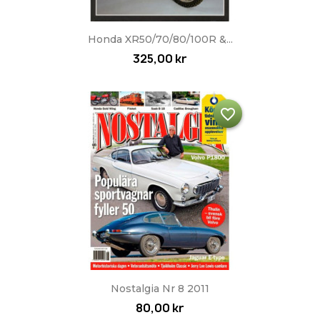
Honda XR50/70/80/100R &...
325,00 kr
favorite_border
Nostalgia Nr 8 2011
80,00 kr