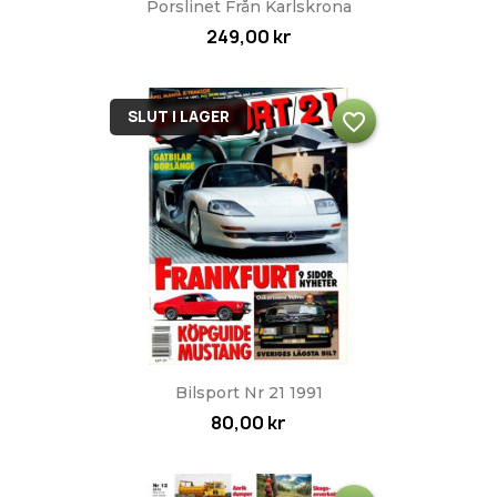
Porslinet Från Karlskrona
249,00 kr
SLUT I LAGER
favorite_border
Bilsport Nr 21 1991
80,00 kr