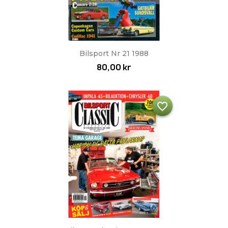
Bilsport Nr 21 1988
80,00 kr
favorite_border