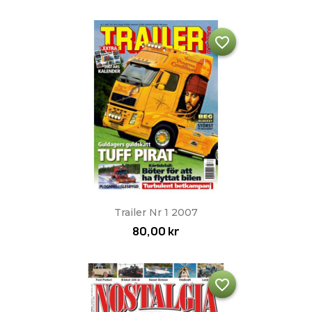
favorite_border
Trailer Nr 1 2007
80,00 kr
favorite_border