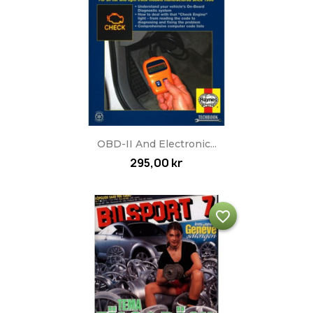
OBD-II And Electronic...
295,00 kr
favorite_border