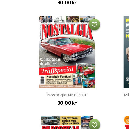
80,00 kr
favorite_border
Snabbvy

Nostalgia Nr 8 2016
Mi
80,00 kr
favorite_border