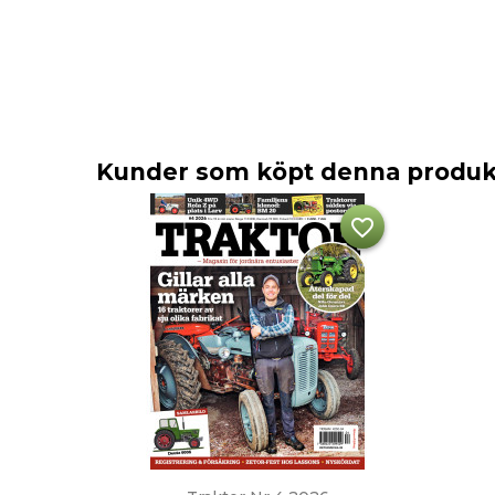
Kunder som köpt denna produkt
favorite_border
Snabbvy
