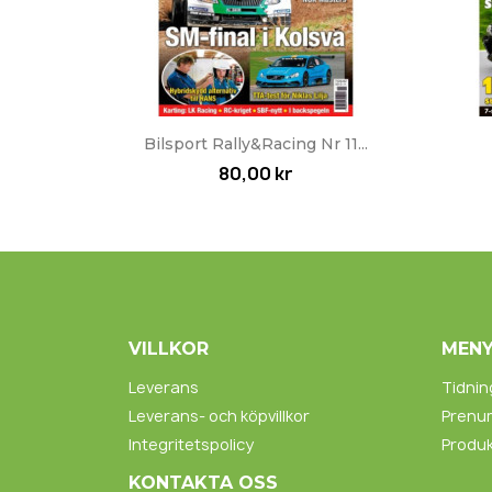
Snabbvy

Bilsport Rally&Racing Nr 11...
80,00 kr
VILLKOR
MEN
Leverans
Tidnin
Leverans- och köpvillkor
Prenu
Integritetspolicy
Produk
KONTAKTA OSS