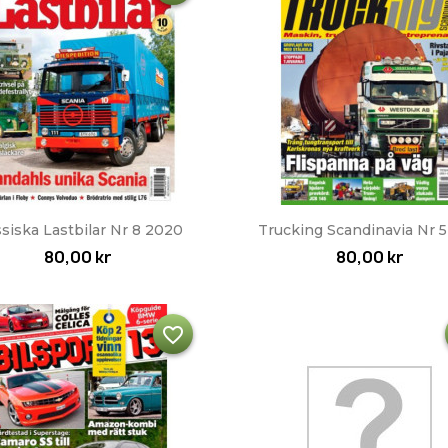
Snabbvy
Snabbvy


ssiska Lastbilar Nr 8 2020
Trucking Scandinavia Nr 5
80,00 kr
80,00 kr
favorite_border