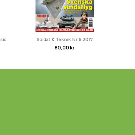
Snabbvy

sic
Soldat & Teknik Nr 6 2017
80,00 kr