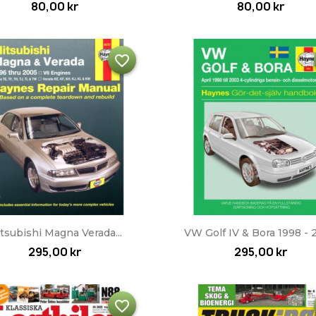
80,00 kr
80,00 kr
favorite_border
Snabbvy
Snabbvy


tsubishi Magna Verada...
VW Golf IV & Bora 1998 -
295,00 kr
295,00 kr
favorite_border