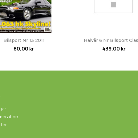
Snabbvy
Snabbvy


Bilsport Nr 13 2011
Halvår 6 Nr Bilsport Clas
80,00 kr
439,00 kr
Y
gar
meration
ter