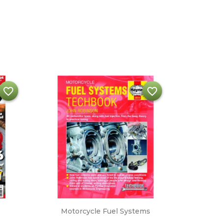
favorite_border
favorite_border
Snabbvy

Motorcycle Fuel Systems