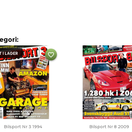
egori:
 I LAGER
favorite_border
Snabbvy
Snabbvy


Bilsport Nr 3 1994
Bilsport Nr 8 2009