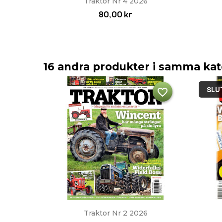
Traktor Nr 4 2026
80,00 kr
16 andra produkter i samma kat
SLUT
favorite_border
Snabbvy

Traktor Nr 2 2026