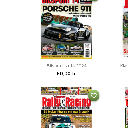
Snabbvy

Bilsport Nr 14 2024
Kla
80,00 kr
favorite_border