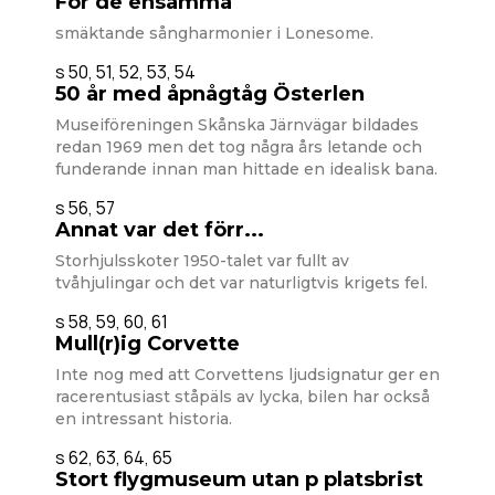
För de ensamma
smäktande sångharmonier i Lonesome.
s 50, 51, 52, 53, 54
50 år med åpnågtåg Österlen
Museiföreningen Skånska Järnvägar bildades
redan 1969 men det tog några års letande och
funderande innan man hittade en idealisk bana.
s 56, 57
Annat var det förr...
Storhjulsskoter 1950-talet var fullt av
tvåhjulingar och det var naturligtvis krigets fel.
s 58, 59, 60, 61
Mull(r)ig Corvette
Inte nog med att Corvettens ljudsignatur ger en
racerentusiast ståpäls av lycka, bilen har också
en intressant historia.
s 62, 63, 64, 65
Stort flygmuseum utan p platsbrist