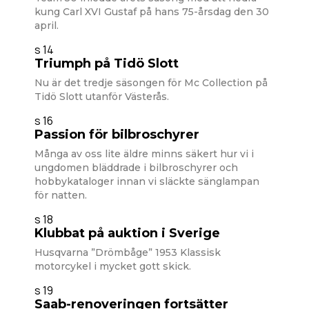
kung Carl XVI Gustaf på hans 75-årsdag den 30
april.
s 14
Triumph på Tidö Slott
Nu är det tredje säsongen för Mc Collection på
Tidö Slott utanför Västerås.
s 16
Passion för bilbroschyrer
Många av oss lite äldre minns säkert hur vi i
ungdomen bläddrade i bilbroschyrer och
hobbykataloger innan vi släckte sänglampan
för natten.
s 18
Klubbat på auktion i Sverige
Husqvarna ”Drömbåge” 1953 Klassisk
motorcykel i mycket gott skick.
s 19
Saab-renoveringen fortsätter