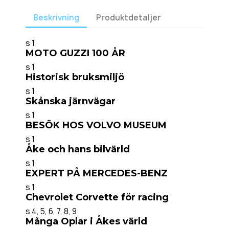
Beskrivning
Produktdetaljer
s 1
MOTO GUZZI 100 ÅR
s 1
Historisk bruksmiljö
s 1
Skånska järnvägar
s 1
BESÖK HOS VOLVO MUSEUM
s 1
Åke och hans bilvärld
s 1
EXPERT PÅ MERCEDES-BENZ
s 1
Chevrolet Corvette för racing
s 4, 5, 6, 7, 8, 9
Många Oplar i Åkes värld