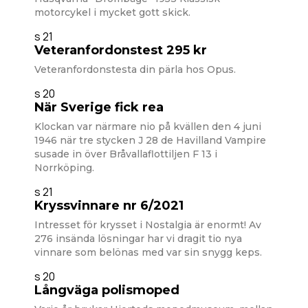
motorcykel i mycket gott skick.
s 21
Veteranfordonstest 295 kr
Veteranfordonstesta din pärla hos Opus.
s 20
När Sverige fick rea
Klockan var närmare nio på kvällen den 4 juni
1946 när tre stycken J 28 de Havilland Vampire
susade in över Bråvallaflottiljen F 13 i
Norrköping.
s 21
Kryssvinnare nr 6/2021
Intresset för krysset i Nostalgia är enormt! Av
276 insända lösningar har vi dragit tio nya
vinnare som belönas med var sin snygg keps.
s 20
Långväga polismoped