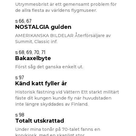
Utrymmesbrist är ett gemensamt problem för
de allra flesta av världens flygmuseer.
s 66, 67
NOSTALGIA guiden
AMERIKANSKA BILDELAR Återförsäljare av
Summit, Classic inf.
s 68, 69, 70, 71
Bakaxelbyte
Först såg det ganska enkelt ut.
s 97
Känd katt fyller år
Historisk fästning vid Vättern Ett starkt militärt
fäste dit kungen kunde fly när huvudstaden
inte längre skyddades av Finland.
s 98
Totalt utskrattad
Under mina tonår på 70-talet fanns en
korvkiosk, med en skapligt stor