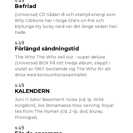
s 49
Befriad
(Universal) CD Sådan rå och otämjd energi som
Billy Gibbons har i ösiga She's on fire och
blytunga My lucky card var det länge sedan han
hade.
s 49
Förlängd sändningstid
The Who The Who sell out - super deluxe
(Universal) BOX På sitt tredje album, släppt i
slutet av 1967, bestämde sig The Who för att
driva med konsumtionssamhället.
s 49
KALENDERN
Juni 11 Sator Basement noise (cd, lp, Wild
Kingdom), Joe Bonamassa Now serving: Royal
tea from The Ryman (cd, 2-lp, dvd, bluray,
Provogue).
s 49