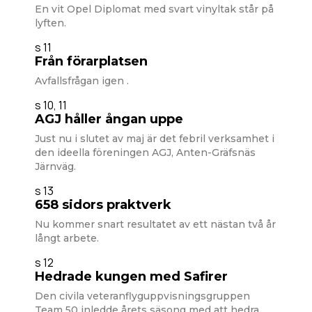
En vit Opel Diplomat med svart vinyltak står på
lyften.
s 11
Från förarplatsen
Avfallsfrågan igen .
s 10, 11
AGJ håller ångan uppe
Just nu i slutet av maj är det febril verksamhet i
den ideella föreningen AGJ, Anten-Gräfsnäs
Järnväg.
s 13
658 sidors praktverk
Nu kommer snart resultatet av ett nästan två år
långt arbete.
s 12
Hedrade kungen med Safirer
Den civila veteranflyguppvisningsgruppen
Team 50 inledde årets säsong med att hedra