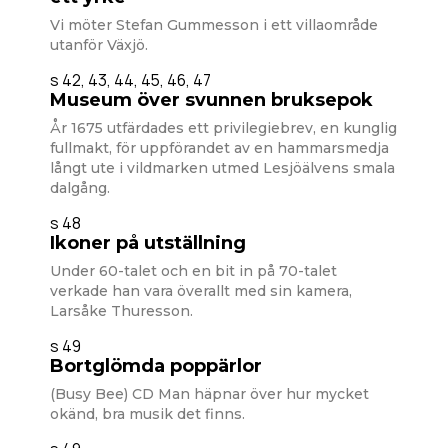
Vi möter Stefan Gummesson i ett villaområde
utanför Växjö.
s 42, 43, 44, 45, 46, 47
Museum över svunnen bruksepok
År 1675 utfärdades ett privilegiebrev, en kunglig
fullmakt, för uppförandet av en hammarsmedja
långt ute i vildmarken utmed Lesjöälvens smala
dalgång.
s 48
Ikoner på utställning
Under 60-talet och en bit in på 70-talet
verkade han vara överallt med sin kamera,
Larsåke Thuresson.
s 49
Bortglömda poppärlor
(Busy Bee) CD Man häpnar över hur mycket
okänd, bra musik det finns.