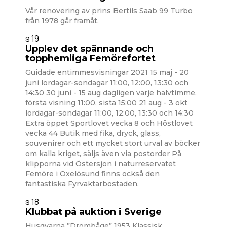
Vår renovering av prins Bertils Saab 99 Turbo
från 1978 går framåt.
s 19
Upplev det spännande och
topphemliga Femörefortet
Guidade entimmesvisningar 2021 15 maj - 20
juni lördagar-söndagar 11:00, 12:00, 13:30 och
14:30 30 juni - 15 aug dagligen varje halvtimme,
första visning 11:00, sista 15:00 21 aug - 3 okt
lördagar-söndagar 11:00, 12:00, 13:30 och 14:30
Extra öppet Sportlovet vecka 8 och Höstlovet
vecka 44 Butik med fika, dryck, glass,
souvenirer och ett mycket stort urval av böcker
om kalla kriget, säljs även via postorder På
klipporna vid Östersjön i naturreservatet
Femöre i Oxelösund finns också den
fantastiska Fyrvaktarbostaden.
s 18
Klubbat på auktion i Sverige
Husqvarna ”Drömbåge” 1953 Klassisk