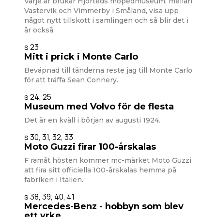
Varje år brukar Hjorteds mopedmuseum, mellan
Västervik och Vimmerby i Småland, visa upp
något nytt tillskott i samlingen och så blir det i
år också.
s 23
Mitt i prick i Monte Carlo
Beväpnad till tänderna reste jag till Monte Carlo
för att träffa Sean Connery.
s 24, 25
Museum med Volvo för de flesta
Det är en kväll i början av augusti 1924.
s 30, 31, 32, 33
Moto Guzzi firar 100-årskalas
F ramåt hösten kommer mc-märket Moto Guzzi
att fira sitt officiella 100-årskalas hemma på
fabriken i Italien.
s 38, 39, 40, 41
Mercedes-Benz - hobbyn som blev
ett yrke