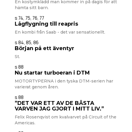
En kostymklädd man kommer in på dagis för att
hämta sitt barn.
s 74, 75, 76, 77
Lågflygning till reapris
En kombi från Saab - det var sensationellt.
s 84, 85, 86
Början på ett äventyr
St.
s 88
Nu startar turboeran i DTM
MOTORTYPERNA i den tyska DTM-serien har
varierat genom åren.
s 88
”DET VAR ETT AV DE BÄSTA
VARVEN JAG GJORT I MITT LIV.”
Felix Rosenqvist om kvalvarvet på Circuit of the
Americas.