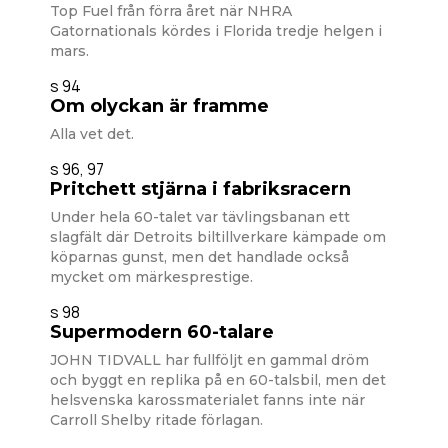
Top Fuel från förra året när NHRA
Gatornationals kördes i Florida tredje helgen i
mars.
s 94
Om olyckan är framme
Alla vet det.
s 96, 97
Pritchett stjärna i fabriksracern
Under hela 60-talet var tävlingsbanan ett
slagfält där Detroits biltillverkare kämpade om
köparnas gunst, men det handlade också
mycket om märkesprestige.
s 98
Supermodern 60-talare
JOHN TIDVALL har fullföljt en gammal dröm
och byggt en replika på en 60-talsbil, men det
helsvenska karossmaterialet fanns inte när
Carroll Shelby ritade förlagan.