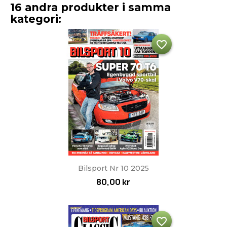
16 andra produkter i samma
kategori:
favorite_border
Bilsport Nr 10 2025
80,00 kr
favorite_border