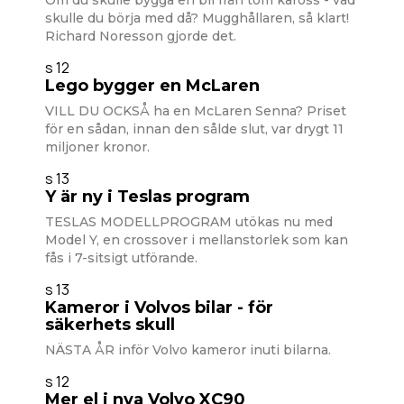
Om du skulle bygga en bil från tom kaross - vad
skulle du börja med då? Mugghållaren, så klart!
Richard Noresson gjorde det.
s 12
Lego bygger en McLaren
VILL DU OCKSÅ ha en McLaren Senna? Priset
för en sådan, innan den sålde slut, var drygt 11
miljoner kronor.
s 13
Y är ny i Teslas program
TESLAS MODELLPROGRAM utökas nu med
Model Y, en crossover i mellanstorlek som kan
fås i 7-sitsigt utförande.
s 13
Kameror i Volvos bilar - för
säkerhets skull
NÄSTA ÅR inför Volvo kameror inuti bilarna.
s 12
Mer el i nya Volvo XC90