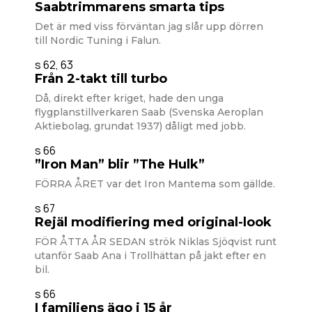
Saabtrimmarens smarta tips
Det är med viss förväntan jag slår upp dörren
till Nordic Tuning i Falun.
s 62, 63
Från 2-takt till turbo
Då, direkt efter kriget, hade den unga
flygplanstillverkaren Saab (Svenska Aeroplan
Aktiebolag, grundat 1937) dåligt med jobb.
s 66
”Iron Man” blir ”The Hulk”
FÖRRA ÅRET var det Iron Mantema som gällde.
s 67
Rejäl modifiering med original-look
FÖR ÅTTA ÅR SEDAN strök Niklas Sjöqvist runt
utanför Saab Ana i Trollhättan på jakt efter en
bil.
s 66
I familjens ägo i 15 år