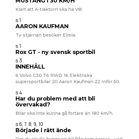
MUSTANG I 30 KM/H
Klart att A-traktorn ska ha V8!.
s 1
AARON KAUFMAN
Tv-stjärnan besöker Elmia.
s 1
Rox GT - ny svensk sportbil
s 3
INNEHÅLL
6 Volvo C30 T6 RWD 16 Elektriska
supersportbilar 20 Aaron Kaufman 22 Inför 50.
s 4
Har du problem med att bli
övervakad?
Bilar ska inte kunna gå fortare än 180 km/h.
s 6, 7, 8, 9, 10
Började i rätt ände