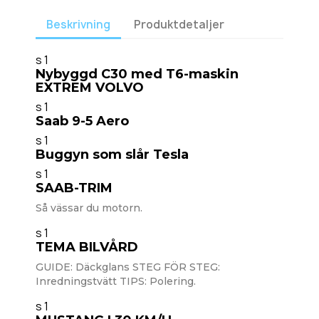
Beskrivning
Produktdetaljer
s 1
Nybyggd C30 med T6-maskin
EXTREM VOLVO
s 1
Saab 9-5 Aero
s 1
Buggyn som slår Tesla
s 1
SAAB-TRIM
Så vässar du motorn.
s 1
TEMA BILVÅRD
GUIDE: Däckglans STEG FÖR STEG:
Inredningstvätt TIPS: Polering.
s 1