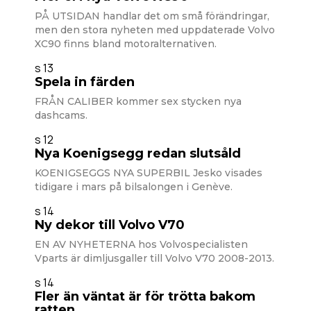
PÅ UTSIDAN handlar det om små förändringar,
men den stora nyheten med uppdaterade Volvo
XC90 finns bland motoralternativen.
s 13
Spela in färden
FRÅN CALIBER kommer sex stycken nya
dashcams.
s 12
Nya Koenigsegg redan slutsåld
KOENIGSEGGS NYA SUPERBIL Jesko visades
tidigare i mars på bilsalongen i Genève.
s 14
Ny dekor till Volvo V70
EN AV NYHETERNA hos Volvospecialisten
Vparts är dimljusgaller till Volvo V70 2008-2013.
s 14
Fler än väntat är för trötta bakom
ratten