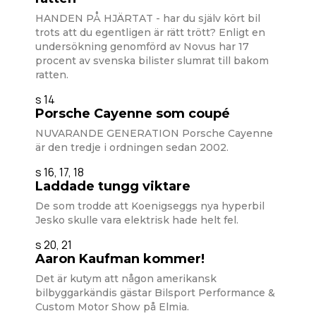
HANDEN PÅ HJÄRTAT - har du själv kört bil
trots att du egentligen är rätt trött? Enligt en
undersökning genomförd av Novus har 17
procent av svenska bilister slumrat till bakom
ratten.
s 14
Porsche Cayenne som coupé
NUVARANDE GENERATION Porsche Cayenne
är den tredje i ordningen sedan 2002.
s 16, 17, 18
Laddade tungg viktare
De som trodde att Koenigseggs nya hyperbil
Jesko skulle vara elektrisk hade helt fel.
s 20, 21
Aaron Kaufman kommer!
Det är kutym att någon amerikansk
bilbyggarkändis gästar Bilsport Performance &
Custom Motor Show på Elmia.