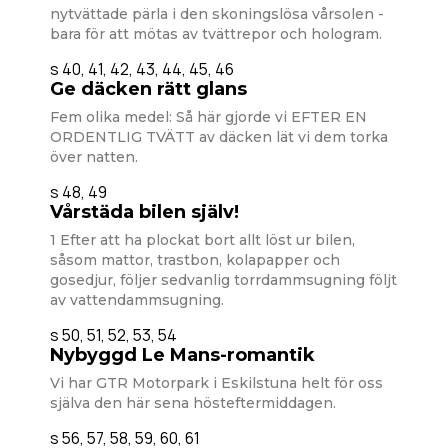
nytvättade pärla i den skoningslösa vårsolen -
bara för att mötas av tvättrepor och hologram.
s 40, 41, 42, 43, 44, 45, 46
Ge däcken rätt glans
Fem olika medel: Så här gjorde vi EFTER EN
ORDENTLIG TVÄTT av däcken lät vi dem torka
över natten.
s 48, 49
Vårstäda bilen själv!
1 Efter att ha plockat bort allt löst ur bilen,
såsom mattor, trastbon, kolapapper och
gosedjur, följer sedvanlig torrdammsugning följt
av vattendammsugning.
s 50, 51, 52, 53, 54
Nybyggd Le Mans-romantik
Vi har GTR Motorpark i Eskilstuna helt för oss
själva den här sena hösteftermiddagen.
s 56, 57, 58, 59, 60, 61