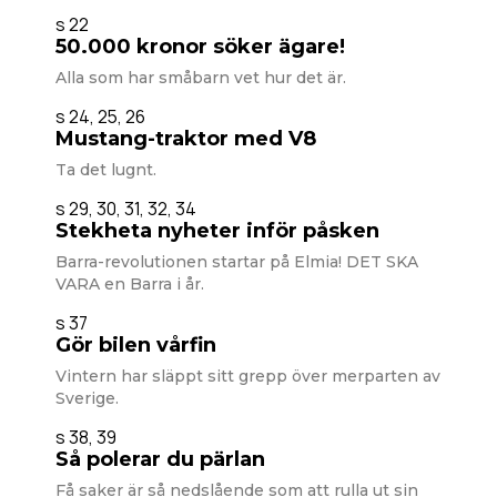
s 22
50.000 kronor söker ägare!
Alla som har småbarn vet hur det är.
s 24, 25, 26
Mustang-traktor med V8
Ta det lugnt.
s 29, 30, 31, 32, 34
Stekheta nyheter inför påsken
Barra-revolutionen startar på Elmia! DET SKA
VARA en Barra i år.
s 37
Gör bilen vårfin
Vintern har släppt sitt grepp över merparten av
Sverige.
s 38, 39
Så polerar du pärlan
Få saker är så nedslående som att rulla ut sin