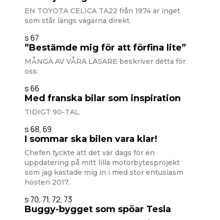
EN TOYOTA CELICA TA22 från 1974 är inget
som står längs vägarna direkt.
s 67
”Bestämde mig för att förfina lite”
MÅNGA AV VÅRA LÄSARE beskriver detta för
oss.
s 66
Med franska bilar som inspiration
TIDIGT 90-TAL.
s 68, 69
I sommar ska bilen vara klar!
Chefen tyckte att det var dags för en
uppdatering på mitt lilla motorbytesprojekt
som jag kastade mig in i med stor entusiasm
hösten 2017.
s 70, 71, 72, 73
Buggy-bygget som spöar Tesla