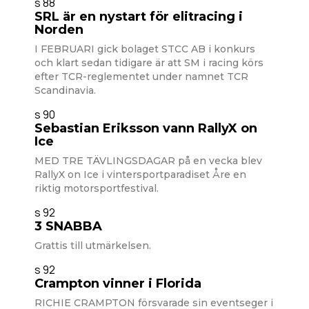
s 88
SRL är en nystart för elitracing i
Norden
I FEBRUARI gick bolaget STCC AB i konkurs
och klart sedan tidigare är att SM i racing körs
efter TCR-reglementet under namnet TCR
Scandinavia.
s 90
Sebastian Eriksson vann RallyX on
Ice
MED TRE TÄVLINGSDAGAR på en vecka blev
RallyX on Ice i vintersportparadiset Åre en
riktig motorsportfestival.
s 92
3 SNABBA
Grattis till utmärkelsen.
s 92
Crampton vinner i Florida
RICHIE CRAMPTON försvarade sin eventseger i