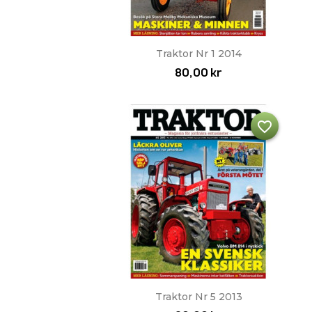
Snabbvy

Traktor Nr 1 2014
80,00 kr
favorite_border
Snabbvy

Traktor Nr 5 2013