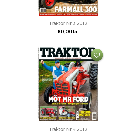
Snabbvy

Traktor Nr 3 2012
80,00 kr
favorite_border
Snabbvy

Traktor Nr 4 2012