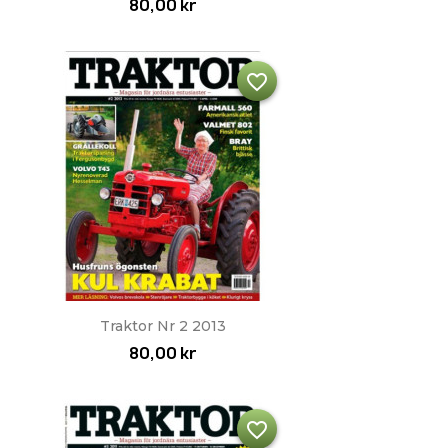
80,00 kr
favorite_border
Snabbvy

Traktor Nr 2 2013
80,00 kr
favorite_border