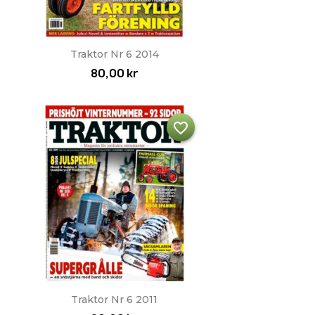
Snabbvy

Traktor Nr 6 2014
80,00 kr
favorite_border
Snabbvy

Traktor Nr 6 2011