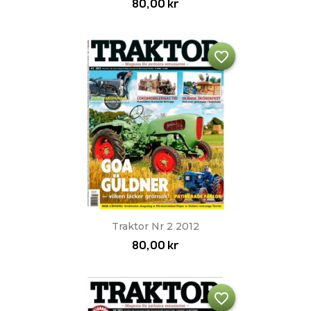
80,00 kr
favorite_border
Snabbvy

Traktor Nr 2 2012
80,00 kr
favorite_border