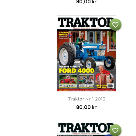
80,00 kr
favorite_border
Snabbvy

Traktor Nr 1 2013
80,00 kr
favorite_border