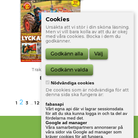
Cookies
Ursäkta att vi stör i din sköna läsning.
Men vi vill bara kolla av att du är okej
med våra cookies. Bocka i dem du
godkänner.
Godkänn alla
Välj
Snabbvy

Godkänn valda
Traktor Nr 5 2011
80,00 kr
Nödvändiga cookies
De cookies som är nödvändiga för att
denna sida ska fungera är:
2

Nästa
1
3
…
12
fabasapi
Vårt egna api där vi lagrar sessionsdata
för att du ska kunna logga in och ta del av
fördelarna med det.
Google ad manager
Våra samarbetspartners annonserar på
våra sidor via Google ad manager som
kräver cookies för att fungera.